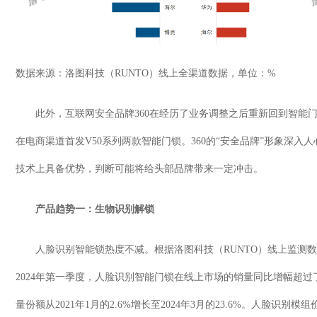
数据来源：洛图科技（
RUNTO
）线上全渠道数据，单位：
%
此外，互联网安全品牌
360
在经历了业务调整之后重新回到智能
在电商渠道首发
V50
系列两款智能门锁。
360
的
“
安全品牌
”
形象深入人
技术上具备优势，判断可能将给头部品牌带来一定冲击。
产品趋势一：生物识别解锁
人脸识别智能锁热度不减。根据洛图科技（
RUNTO
）线上监测数
2024
年第一季度，人脸识别智能门锁在线上市场的销量同比增幅超过
量份额从
2021
年
1
月的
2.6%
增长至
2024
年
3
月的
23.6%
。人脸识别模组