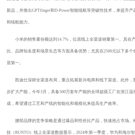
新品，并推出
GPTfinger
和
D-Power
智能续航等突破性技术，来提升产
和续航能力。
小米的销售量份额达到
14.7%
，位居线上全渠道销量第一。其在
比、品牌知名度和场景生态等方面具备优势；尤其在
2500
元以下多个
居第一。
凯迪仕深耕全渠道布局，重点拓展新兴电商和线下渠道。此外，
步扩大产能，今年
3
月，具备
500
万套年产能的全球超级工厂在浙江温
成，希望通过工艺和产线的智能化和规模化来提高生产效率。
腰部品牌的竞争策略是通过爆品和性价比产品，快速抢占市场。
技（
RUNTO
）线上全渠道数据显示，
2024
年第一季度，华为和海尔智