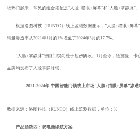
场热门起来，常见的组合搭配是
“
人脸
+
猫眼
+
屏幕
”
和
“
人脸
+
掌静脉
”
。
根据洛图科技（
RUNTO
）线上监测数据显示，
“
人脸
+
猫眼
+
屏幕
”
销量渗透率从
2021
年
1
月的
1%
增至了
2024
年
3
月的
17.7%
。
“人脸
+
掌静脉
”
智能门锁尚处于起步阶段。
1
月至今，德施曼、卡
品牌均发布了人脸掌静脉锁。
2021-2024
年 中国智能门锁线上市场
“
人脸
+
猫眼
+
屏幕
”
渗透
数据来源：洛图科技（
RUNTO
）线上监测数据，单位：
%
产品趋势四：双电池续航方案