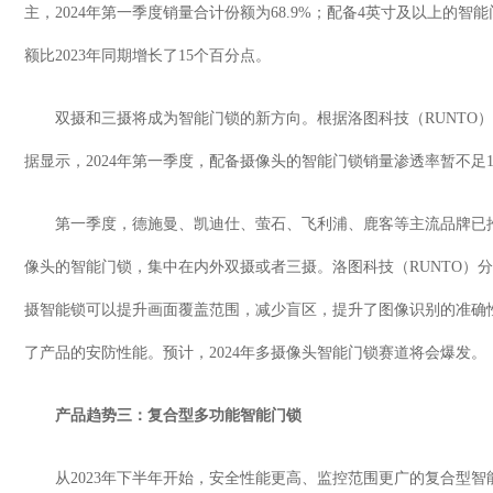
主，
2024
年第一季度销量合计份额为
68.9%
；配备
4
英寸及以上的智能
额比
2023
年同期增长了
15
个百分点。
双摄和三摄将成为智能门锁的新方向。根据洛图科技（
RUNTO
）
据显示，
2024
年第一季度，配备摄像头的智能门锁销量渗透率暂不足
第一季度，德施曼、凯迪仕、萤石、飞利浦、鹿客等主流品牌已
像头的智能门锁，集中在内外双摄或者三摄。洛图科技（
RUNTO
）分
摄智能锁可以提升画面覆盖范围，减少盲区，提升了图像识别的准确
了产品的安防性能。预计，
2024
年多摄像头智能门锁赛道将会爆发。
产品趋势三：复合型多功能智能门锁
从
2023
年下半年开始，安全性能更高、监控范围更广的复合型智