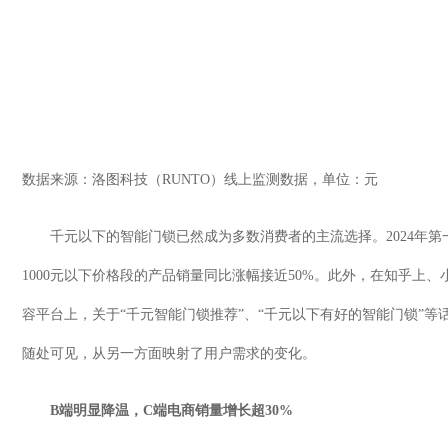
数据来源：洛图科技（
RUNTO
）线上监测数据，单位：元
千元以下的智能门锁已然成为多数消费者的主流选择。
2024
年第
1000
元以下价格段的产品销量同比涨幅接近
50%
。此外，在知乎上、
容平台上，关于
“
千元智能门锁推荐
”
、
“
千元以下有好的智能门锁
”
等
随处可见，从另一方面映射了用户需求的变化。
B
端明显降温，
C
端电商销量增长超
30%