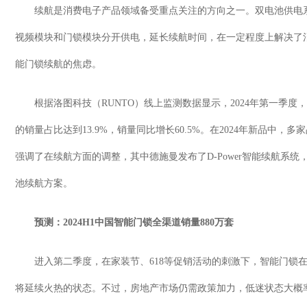
续航是消费电子产品领域备受重点关注的方向之一。双电池供电
视频模块和门锁模块分开供电，延长续航时间，在一定程度上解决了
能门锁续航的焦虑。
根据洛图科技（
RUNTO
）线上监测数据显示，
2024
年第一季度，
的销量占比达到
13.9%
，销量同比增长
60.5%
。在
2024
年新品中，多家
强调了在续航方面的调整，其中德施曼发布了
D-Power
智能续航系统
池续航方案。
预测：
2024H1
中国智能门锁全渠道销量
880
万套
进入第二季度，在家装节、
618
等促销活动的刺激下，智能门锁
将延续火热的状态。不过，房地产市场仍需政策加力，低迷状态大概