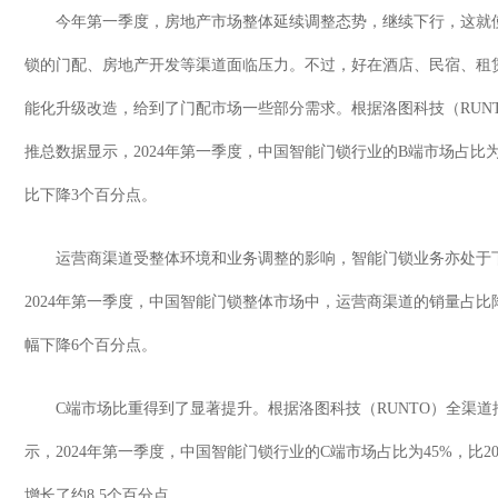
今年第一季度，房地产市场整体延续调整态势，继续下行，这就
锁的门配、房地产开发等渠道面临压力。不过，好在酒店、民宿、租
能化升级改造，给到了门配市场一些部分需求。根据洛图科技（
RUN
推总数据显示，
2024
年第一季度，中国智能门锁行业的
B
端市场占比
比下降
3
个百分点。
运营商渠道受整体环境和业务调整的影响，智能门锁业务亦处于
2024
年第一季度，中国智能门锁整体市场中，运营商渠道的销量占比
幅下降
6
个百分点。
C
端市场比重得到了显著提升。根据洛图科技（
RUNTO
）全渠道
示，
2024
年第一季度，中国智能门锁行业的
C
端市场占比为
45%
，比
2
增长了约
8.5
个百分点。