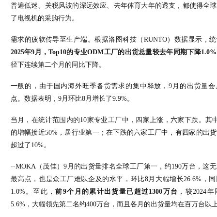
普遍低迷、关税风波的深远效应、去年体育大年的透支，都使得全球
了电视机的采购行为。
需求的疲软传导至生产端。根据
洛图科技
（
RUNTO
）数据显示，统
2025
年
9
月，
Top10
的专业
ODM
工厂的出货总量较去年同期下降
1.0%
径下连续第二个月的同比下降。
一般的，由于国内海外旺季备货需求的集中释放，
9
月的出货量会
点
。数据表明，
9
月
环比
8
月增长了
9.9%
。
当月，在统计范围内的
10
家专业工厂中，四家上涨，六家下跌。其
的增幅接近
50%
，居行业第一；在下跌的六家工厂中，有四家的出货
超过了
10%
。
--MOKA
（茂佳）
9
月的出货量排名全球工厂第一，约
190
万台，这无
最高点，也是众工厂难以企及的水平，环比
8
月大幅增长
26.6%
，同
1.0%
。至此，
前
9
个月的累计出货量已超过
1300
万台
，较
2024
年
5.6%
，大幅领先第二名约
400
万台，而且各月的出货量均在百万台以