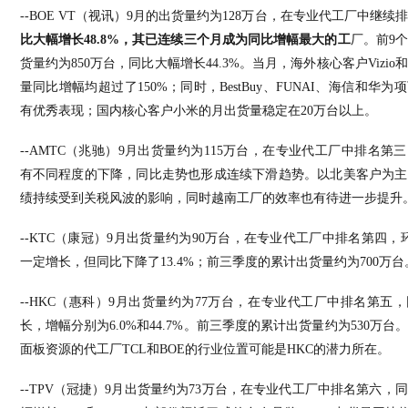
--BOE VT
（视讯）
9
月的出货量约为
128
万台，在专业代工厂中继续
比大幅增长
48.8%
，其已连续三个月成为同比增幅最大的工
厂。前
9
货量约为
850
万台，同比大幅增长
44.3%
。当月，海外核心客户
Vizio
量同比增幅均超过了
150%
；同时，
BestBuy
、
FUNAI
、海信和华为项
有优秀表现；国内核心客户小米的月出货量稳定在
20
万台以上。
--AMTC
（
兆驰
）
9
月出货量约为
115
万台，在专业代工厂中排名第三
有不同程度的下降，同比走势也形成连续下滑趋势。以北美客户为主
绩持续受到关税风波的影响，同时越南工厂的效率也有待进一步提升
--KTC
（康冠）
9
月出货量约为
90
万台，在专业代工厂中排名第四，
一定增长，但同比下降了
13.4%
；前三季度的累计出货量约为
700
万台
--HKC
（惠科）
9
月出货量约为
77
万台，在专业代工厂中排名第五，
长，增幅分别为
6.0%
和
44.7%
。前三季度的累计出货量约为
530
万台。
面板资源的代工厂
TCL
和
BOE
的行业位置可能是
HKC
的潜力所在。
--TPV
（冠捷）
9
月出货量约为
73
万台，在专业代工厂中排名第六，同