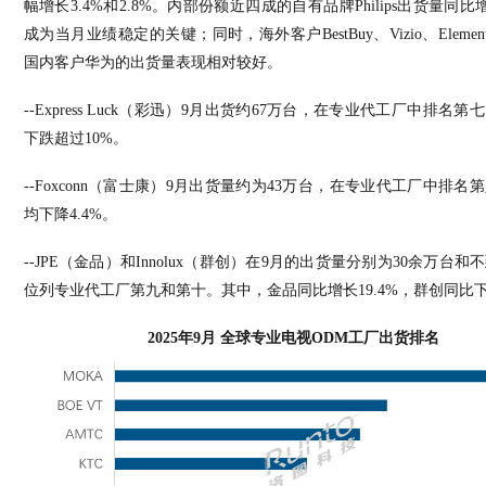
幅增长
3.4%
和
2.8%
。内部份额近四成的自有品牌
Philips
出货量同比
成为当月业绩稳定的关键；同时，海外客户
BestBuy
、
Vizio
、
Elemen
国内客户华为的出货量表现相对较好。
--Express Luck
（彩迅）
9
月出货约
67
万台，在专业代工厂中排名第七
下跌超过
10%
。
--Foxconn
（富士康）
9
月出货量约为
43
万台，在专业代工厂中排名第
均下降
4.4%
。
--JPE
（金品）和
Innolux
（群创）在
9
月的出货量分别为
30余
万台和不
位列专业代工厂第九和第十。其中，金品同比增长
19.4%
，群创同比
2025
年
9
月 全球专业电视
ODM
工厂出货排名