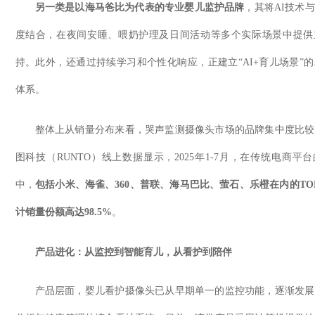
另一类是以海马爸比为代表的专业婴儿监护品牌
，其将
AI
技术与
度结合，在夜间安睡、喂奶护理及日间活动等多个实际场景中提供
持。此外，还通过持续学习和个性化响应，正建立“
AI+
育儿场景”
体系。
整体上从销量分布来看，哭声监测摄像头市场的品牌集中度比较
图科技（
RUNTO
）线上数据显示，
2025
年
1-7
月，在传统电商平台
中，
包括小米、海雀、
360
、普联、海马巴比、萤石、乐橙在内的
TO
计销量份额高达
98.5%
。
产品进化：从监控到智能育儿，从看护到陪伴
产品层面，婴儿看护摄像头已从早期单一的监控功能，逐渐发展