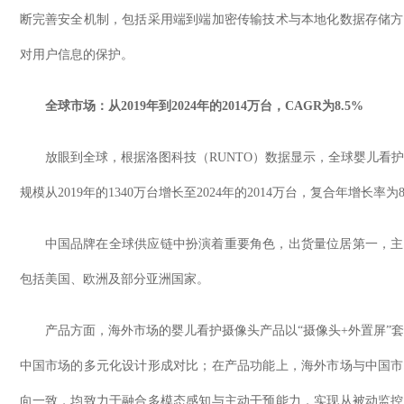
断完善安全机制，包括采用端到端加密传输技术与本地化数据存储方
对用户信息的保护。
全球市场：从
2019
年到
2024
年的
2014
万台，
CAGR
为
8.5%
放眼到全球，根据洛图科技（
RUNTO
）数据显示，全球婴儿看
规模从
2019
年的
1340
万台增长至
2024
年的
2014
万台，复合年增长率为
中国品牌在全球供应链中扮演着重要角色，出货量位居第一，主
包括美国、欧洲及部分亚洲国家。
产品方面，海外市场的婴儿看护摄像头产品以“摄像头
+
外置屏”
中国市场的多元化设计形成对比；在产品功能上，海外市场与中国市
向一致，均致力于融合多模态感知与主动干预能力，实现从被动监控