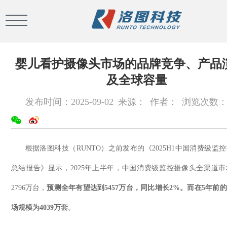
婴儿看护摄像头市场的品牌竞争、产品
及全球容量
发布时间：2025-09-02
来源：
作者：
浏览次数
根据洛图科技（
RUNTO
）之前发布的《
2025H1
中国消费级监控
总结报告》显示，
2025
年上半年，中国消费级监控摄像头全渠道市
2796
万台，
预测全年有望达到
5457
万台，同比增长
2%
。而在
5
年前的
场规模为
4039
万套
。