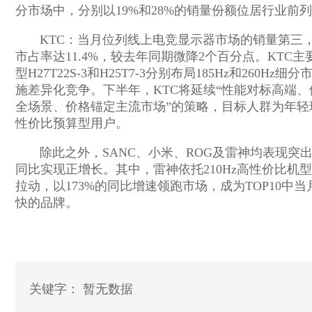
分市场中，分别以
19%
和
28%
的销量份额位居行业前列
KTC
：当月位列线上电竞显示器市场的销量第三
市占率达
11.4%
，较去年同期微降
2
个百分点。
KTC
主
型
H27T22S-3
和
H25T7-3
分别布局
185Hz
和
260Hz
细分
施差异化竞争。下半年，
KTC
将延续“性能对标高端、
全场景、价格锚定主流市场”的策略，目标人群为年轻
性价比预算型用户。
除此之外，
SANC
、小米、
ROG
及雷神均表现突
同比实现正增长。其中，雷神依托
210Hz
高性价比机型
拉动，以
173%
的同比增速领跑市场，成为
TOP10
中当
快的品牌。
关键字： 暂无数据