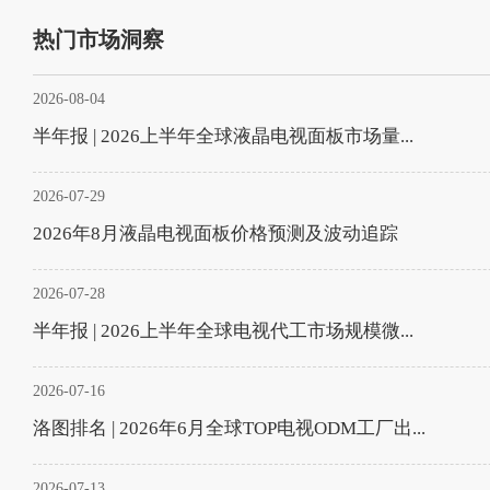
热门市场洞察
2026-08-04
半年报 | 2026上半年全球液晶电视面板市场量...
2026-07-29
2026年8月液晶电视面板价格预测及波动追踪
2026-07-28
半年报 | 2026上半年全球电视代工市场规模微...
2026-07-16
洛图排名 | 2026年6月全球TOP电视ODM工厂出...
2026-07-13