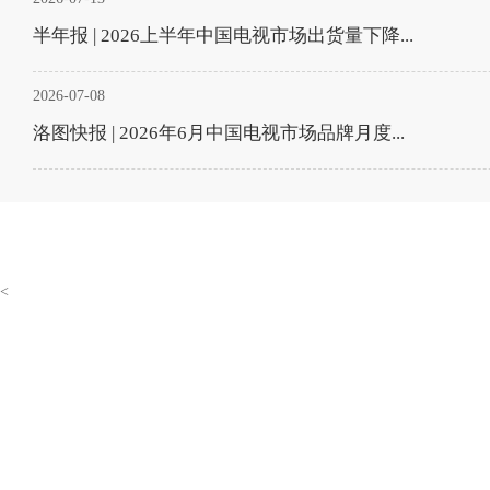
半年报 | 2026上半年中国电视市场出货量下降...
2026-07-08
洛图快报 | 2026年6月中国电视市场品牌月度...
<